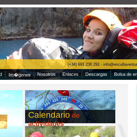
(+34) 691 230 291 - info@escullavent
d
Nosotros
Enlaces
Descargas
Bolsa de e
Im�genes
Calendario
de
actividades