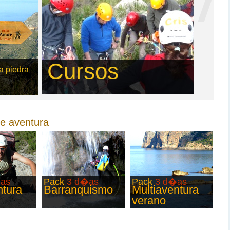
Cursos
a piedra
de aventura
as
Pack
3 d�as
Pack
3 d�as
ntura
Barranquismo
Multiaventura
verano