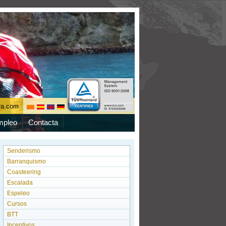
ura.com
mpleo
Contacta
Senderismo
Barranquismo
Coasteering
Escalada
Espeleo
Cursos
BTT
Incentivos