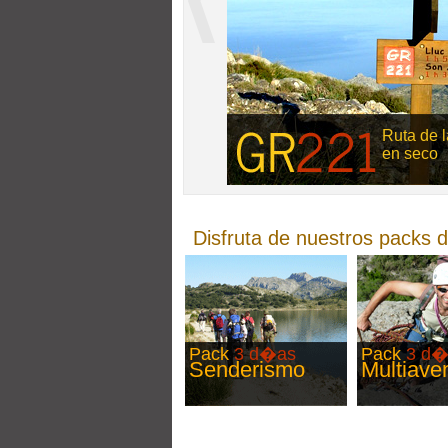
Ruta de l
en seco
Disfruta de nuestros packs 
Pack
3 d�as
Pack
3 d�
Senderismo
Multiave