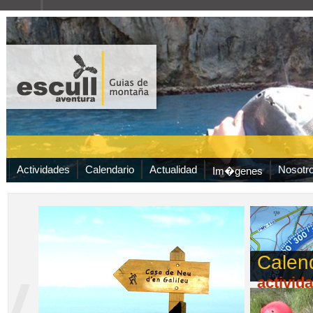
Actividades
Calendario
Actualidad
Nosotr
Im�genes
Calen
activid