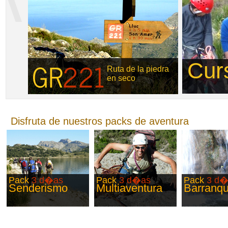
Cur
Ruta de la piedra
en seco
Disfruta de nuestros packs de aventura
Pack
3 d�as
Pack
3 d�as
Pack
3 d�
Senderismo
Multiaventura
Barranq