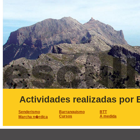
Actividades realizadas por 
Senderismo
Barranquismo
BTT
Cursos
A medida
Marcha n�rdica