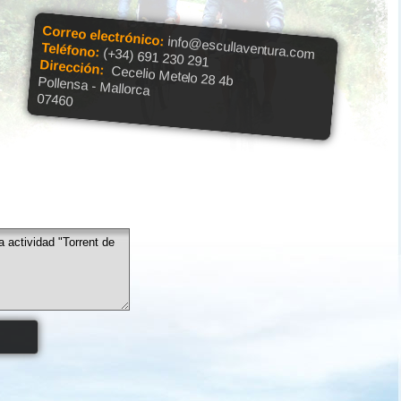
Correo electrónico:
info@escullaventura.com
Teléfono:
(+34) 691 230 291
Dirección:
Cecelio Metelo 28 4b
Pollensa - Mallorca
07460