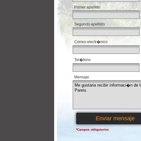
*
Primer apellido
Segundo apellido
*
Correo electr�nico
Tel�fono
*
Mensaje
*Campos obligatorios