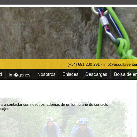
(+34) 691 230 291 - info@escullavent
d
Nosotros
Enlaces
Descargas
Bolsa de e
Im�genes
para contactar con nosotros, además de un formulario de contacto.
sajes.