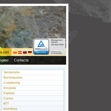
ura.com
mpleo
Contacta
Senderismo
Barranquismo
Coasteering
Escalada
Espeleo
Cursos
BTT
Incentivos