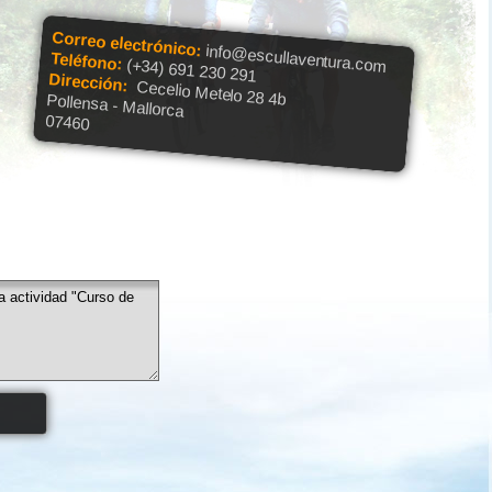
Correo electrónico:
info@escullaventura.com
Teléfono:
(+34) 691 230 291
Dirección:
Cecelio Metelo 28 4b
Pollensa - Mallorca
07460