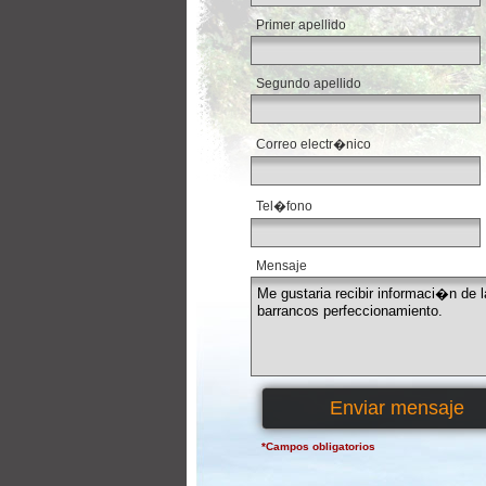
*
Primer apellido
Segundo apellido
*
Correo electr�nico
Tel�fono
*
Mensaje
*Campos obligatorios