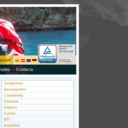
ura.com
mpleo
Contacta
Senderismo
Barranquismo
Coasteering
Escalada
Espeleo
Cursos
BTT
Incentivos