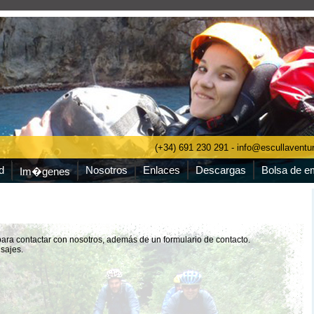
(+34) 691 230 291 - info@escullavent
d
Nosotros
Enlaces
Descargas
Bolsa de e
Im�genes
para contactar con nosotros, además de un formulario de contacto.
sajes.