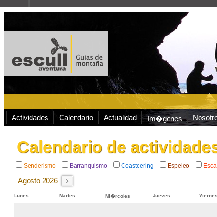
Actividades
Calendario
Actualidad
Nosotr
Im�genes
Calendario de actividad
Senderismo
Barranquismo
Coasteering
Espeleo
Esca
Agosto 2026
Lunes
Martes
Jueves
Vierne
Mi�rcoles