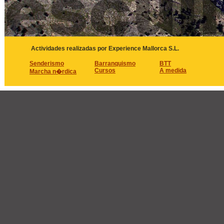
Actividades realizadas por Experience Mallorca S.L.
Senderismo
Barranquismo
BTT
Cursos
A medida
Marcha n�rdica