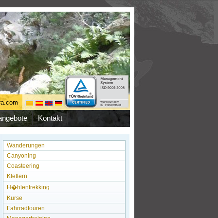
ura.com
nangebote
Kontakt
Wanderungen
Canyoning
Coasteering
Klettern
H�hlentrekking
Kurse
Fahrradtouren