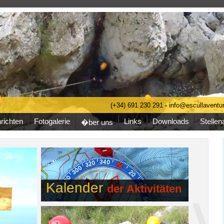
(+34) 691 230 291 - info@escullavent
richten
Fotogalerie
Links
Downloads
Stelle
�ber uns
Kalender
der Aktivitäten