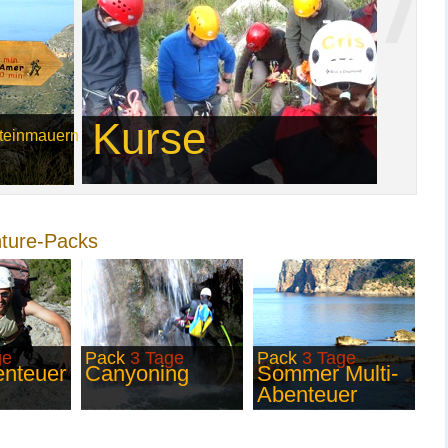
Kurse
teinmauern
ture-Packs
ge
Pack
3 Tage
Pack
3 Tage
enteuer
Canyoning
Sommer Multi-
Abenteuer