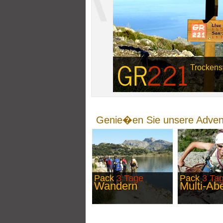
Trockens
Genie�en Sie unsere Adven
Pack
3 Tage
Pack
3 Ta
Wandern
Multi-Ab